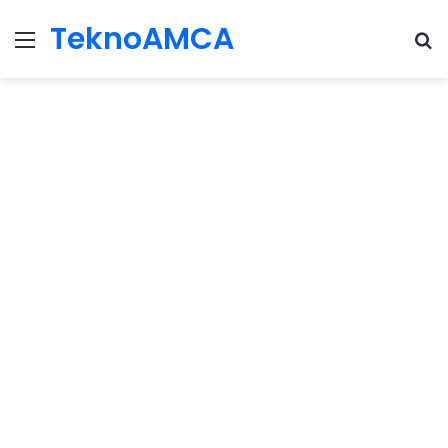
TeknoAMCA
Menu
Se