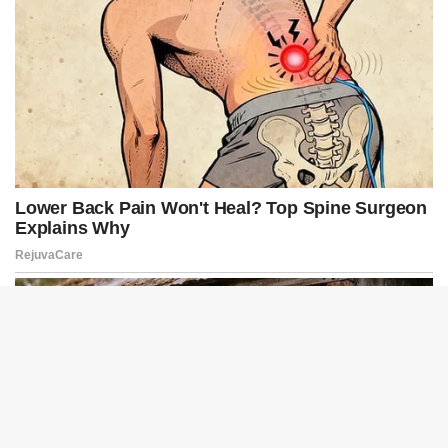
B
t
t